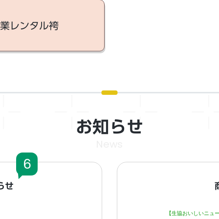
業レンタル袴
お知らせ
News
6
らせ
【生協おいしいニュ